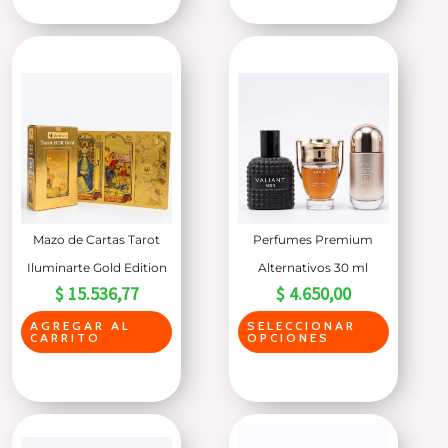
t
e
p
r
o
d
u
c
t
Mazo de Cartas Tarot
Perfumes Premium
o
Iluminarte Gold Edition
Alternativos 30 ml
t
$
15.536,77
$
4.650,00
i
E
AGREGAR AL
SELECCIONAR
e
CARRITO
OPCIONES
s
n
t
e
e
v
p