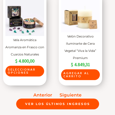
a
r
r
o
i
d
a
u
s
c
v
Velón Decorativo
t
Vela Aromática
a
Iluminarte de Cera
o
Aromanza en Frasco con
r
Vegetal “Viva la Vida”
t
Cuarzos Naturales
i
Premium
$
4.800,00
i
$
4.849,31
a
e
E
SELECCIONAR
n
OPCIONES
AGREGAR AL
n
s
CARRITO
t
e
t
e
v
e
s
Anterior
Siguiente
a
p
.
VER LOS ÚLTIMOS INGRESOS
r
r
L
i
o