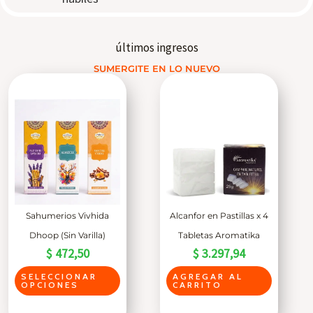
últimos ingresos
SUMERGITE EN LO NUEVO
Sahumerios Vivhida
Alcanfor en Pastillas x 4
Dhoop (Sin Varilla)
Tabletas Aromatika
$
472,50
$
3.297,94
E
SELECCIONAR
AGREGAR AL
OPCIONES
CARRITO
s