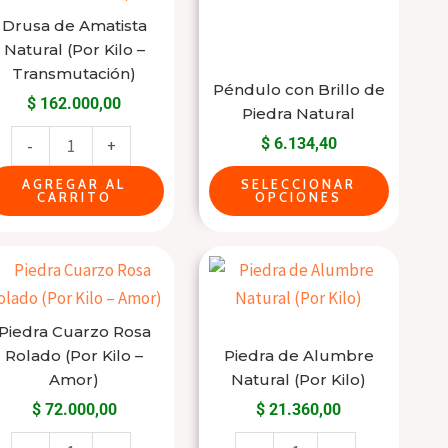
Natural
varias
producto
producto
Drusa de Amatista
(Por
variantes.
Natural (Por Kilo –
Kilo
Las
Transmutación)
Péndulo con Brillo de
-
opciones
$
162.000,00
Piedra Natural
Transmutación)
se
$
6.134,40
-
+
cantidad
pueden
elegir
AGREGAR AL
SELECCIONAR
CARRITO
OPCIONES
en
la
Piedra
Piedra
página
Cuarzo
de
del
Rosa
Alumbre
producto
Piedra Cuarzo Rosa
Rolado
Natural
Rolado (Por Kilo –
Piedra de Alumbre
(Por
(Por
Amor)
Natural (Por Kilo)
Kilo
Kilo)
$
72.000,00
$
21.360,00
-
cantidad