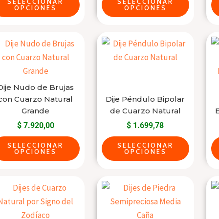
SELECCIONAR
SELECCIONAR
pueden
pueden
OPCIONES
OPCIONES
elegir
elegir
en
en
Este
Este
la
la
producto
producto
página
página
tiene
tiene
del
del
varias
varias
producto
producto
Dije Nudo de Brujas
variantes.
variantes.
con Cuarzo Natural
Dije Péndulo Bipolar
Las
Las
Grande
de Cuarzo Natural
E
opciones
opciones
$
7.920,00
$
1.699,78
se
se
SELECCIONAR
SELECCIONAR
pueden
pueden
OPCIONES
OPCIONES
elegir
elegir
en
en
Este
Este
la
la
producto
producto
página
página
tiene
tiene
del
del