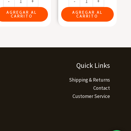
-
+
-
+
Amor)
cantidad
AGREGAR AL
AGREGAR AL
CARRITO
CARRITO
Quick Links
Shipping & Returns
Contact
Customer Service