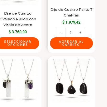
opciones
cantidad
se
Dije de Cuarzo Palito 7
Dije de Cuarzo
Chakras
pueden
Ovalado Pulido con
$
1.979,42
elegir
Virola de Acero
en
$
3.760,00
-
+
la
SELECCIONAR
AGREGAR AL
página
OPCIONES
CARRITO
del
producto
Este
Dije
producto
de
tiene
Shunguita
varias
Pulida
variantes.
Natural
Las
cantidad
opciones
se