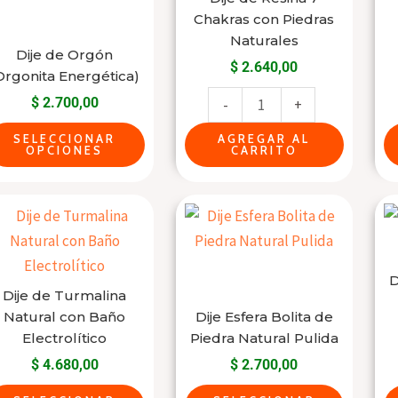
Chakras con Piedras
pueden
cantidad
Naturales
elegir
Dije de Orgón
$
2.640,00
en
Orgonita Energética)
la
$
2.700,00
-
+
página
SELECCIONAR
AGREGAR AL
del
OPCIONES
CARRITO
producto
Este
Este
producto
producto
tiene
tiene
varias
varias
D
Dije de Turmalina
variantes.
variantes.
Natural con Baño
Dije Esfera Bolita de
Las
Las
Electrolítico
Piedra Natural Pulida
opciones
opciones
$
4.680,00
$
2.700,00
se
se