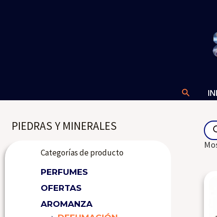
Ir
al
contenido
Buscar
IN
Pro
PIEDRAS Y MINERALES
sea
Mos
Categorías de producto
PERFUMES
OFERTAS
AROMANZA