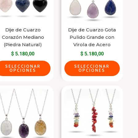
variantes.
variantes.
Las
Las
opciones
opciones
se
se
Dije de Cuarzo
Dije de Cuarzo Gota
Corazón Mediano
Pulido Grande con
pueden
pueden
(Piedra Natural)
Virola de Acero
elegir
elegir
$
5.180,00
$
5.180,00
en
en
la
la
SELECCIONAR
SELECCIONAR
OPCIONES
OPCIONES
página
página
del
del
Este
Dije
producto
producto
producto
de
tiene
Cuarzo
varias
Palito
variantes.
7
Las
Chakras