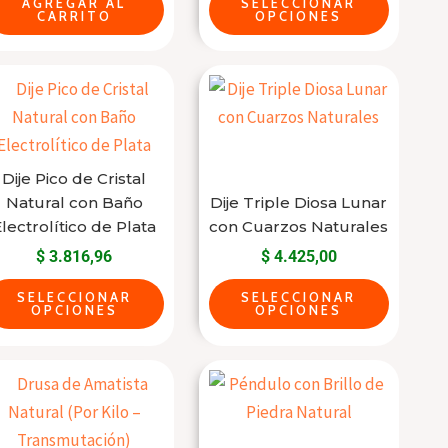
AGREGAR AL
SELECCIONAR
pueden
CARRITO
OPCIONES
elegir
en
Este
Este
la
producto
producto
página
tiene
tiene
del
varias
varias
producto
Dije Pico de Cristal
variantes.
variantes.
Natural con Baño
Dije Triple Diosa Lunar
Las
Las
lectrolítico de Plata
con Cuarzos Naturales
opciones
opciones
$
3.816,96
$
4.425,00
se
se
SELECCIONAR
SELECCIONAR
pueden
pueden
OPCIONES
OPCIONES
elegir
elegir
en
en
Drusa
Este
la
la
de
producto
página
página
Amatista
tiene
del
del