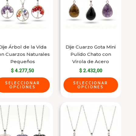
varias
varias
variantes.
variantes.
Las
Las
opciones
opciones
se
se
pueden
pueden
Dije Árbol de la Vida
Dije Cuarzo Gota Mini
elegir
elegir
on Cuarzos Naturales
Pulido Chato con
en
en
Pequeños
Virola de Acero
la
la
$
4.277,50
$
2.432,00
página
página
SELECCIONAR
SELECCIONAR
del
del
OPCIONES
OPCIONES
producto
producto
Este
Este
producto
producto
tiene
tiene
varias
varias