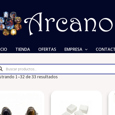
ICIO
TIENDA
OFERTAS
EMPRESA
CONTAC
ducts
rch
trando 1–32 de 33 resultados
Este
Barra
producto
de
tiene
Selenita