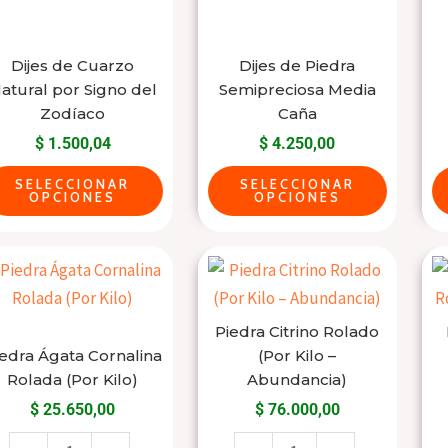
varias
varias
producto
producto
variantes.
variantes.
Las
Las
Dijes de Cuarzo
Dijes de Piedra
atural por Signo del
Semipreciosa Media
opciones
opciones
Zodíaco
Caña
se
se
$
1.500,04
$
4.250,00
pueden
pueden
elegir
elegir
SELECCIONAR
SELECCIONAR
OPCIONES
OPCIONES
en
en
la
la
Piedra
Piedra
página
página
Ágata
Citrino
del
del
Cornalina
Rolado
producto
producto
Piedra Citrino Rolado
Rolada
(Por
edra Ágata Cornalina
(Por Kilo –
(Por
Kilo
Rolada (Por Kilo)
Abundancia)
Kilo)
-
$
25.650,00
$
76.000,00
cantidad
Abundancia)