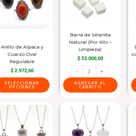
varias
Natural
variantes.
(Por
Las
Kilo
opciones
-
se
Limpieza)
Barra de Selenita
Natural (Por Kilo –
pueden
cantidad
Anillo de Alpaca y
Limpieza)
elegir
Cuarzo Oval
c
$
53.000,00
en
Regulable
la
$
2.972,60
-
+
página
SELECCIONAR
AGREGAR AL
del
OPCIONES
CARRITO
producto
Este
Este
producto
producto
tiene
tiene
varias
varias