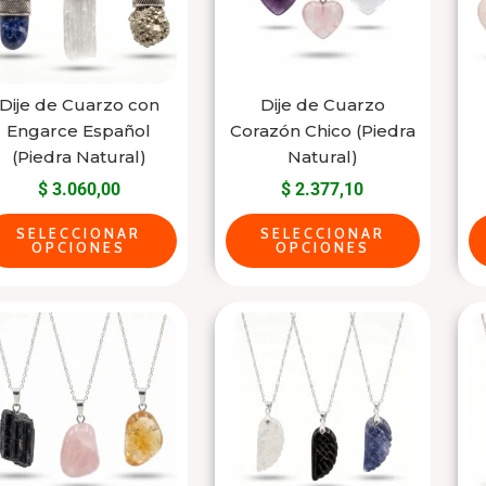
variantes.
variantes.
Las
Las
opciones
opciones
se
se
Dije de Cuarzo con
Dije de Cuarzo
Engarce Español
Corazón Chico (Piedra
pueden
pueden
(Piedra Natural)
Natural)
elegir
elegir
$
3.060,00
$
2.377,10
en
en
la
la
SELECCIONAR
SELECCIONAR
OPCIONES
OPCIONES
página
página
del
del
Este
Este
producto
producto
producto
producto
tiene
tiene
varias
varias
variantes.
variantes.
Las
Las