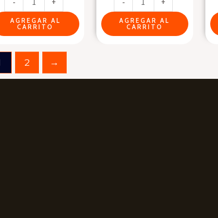
-
+
-
+
cantidad
AGREGAR AL
AGREGAR AL
CARRITO
CARRITO
1
2
→