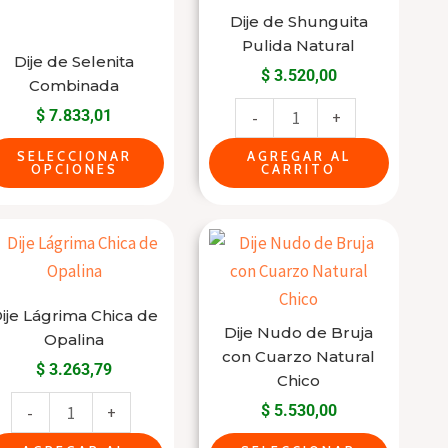
Dije de Shunguita
pueden
Pulida Natural
elegir
Dije de Selenita
$
3.520,00
en
Combinada
la
$
7.833,01
-
+
página
SELECCIONAR
AGREGAR AL
del
OPCIONES
CARRITO
producto
Dije
Este
Lágrima
producto
Chica
tiene
de
varias
ije Lágrima Chica de
Dije Nudo de Bruja
Opalina
Opalina
variantes.
con Cuarzo Natural
$
3.263,79
cantidad
Las
Chico
opciones
$
5.530,00
-
+
se