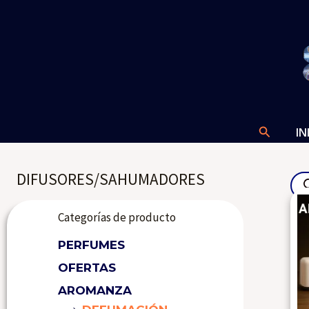
Ir
al
contenido
Buscar
IN
Pro
DIFUSORES/SAHUMADORES
sea
Categorías de producto
PERFUMES
OFERTAS
AROMANZA