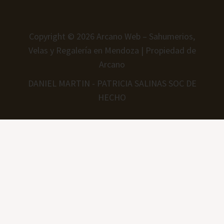
Copyright © 2026 Arcano Web – Sahumerios,
Velas y Regalería en Mendoza | Propiedad de
Arcano
DANIEL MARTIN - PATRICIA SALINAS SOC DE
HECHO