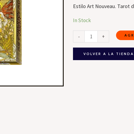
Estilo Art Nouveau. Tarot 
Mazo
In Stock
de
AGR
-
+
Cartas
Golden
Art
VOLVER A LA TIEND
Nouveau
Tarot
cantidad