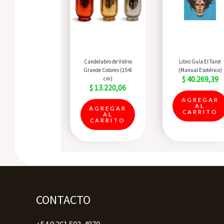
Quick View
Quick View
Candelabro de Vidrio
Libro Guía El Tarot
Grande Colores (15×8
(Manual Esotérico)
$
40.269,39
cm)
$
13.220,06
AGREGAR
AL
AGREGAR
CARRITO
AL
CARRITO
CONTACTO