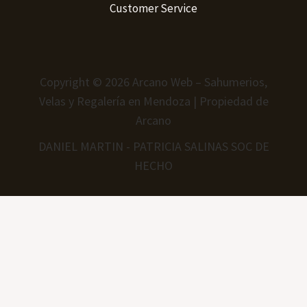
Customer Service
Copyright © 2026 Arcano Web – Sahumerios,
Velas y Regalería en Mendoza | Propiedad de
Arcano
DANIEL MARTIN - PATRICIA SALINAS SOC DE
HECHO