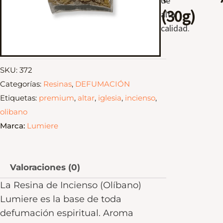
de
(30g)
alta
calidad.
SKU:
372
Categorías:
Resinas
,
DEFUMACIÓN
Etiquetas:
premium
,
altar
,
iglesia
,
incienso
,
olibano
Marca:
Lumiere
Valoraciones (0)
La Resina de Incienso (Olíbano)
Lumiere es la base de toda
defumación espiritual. Aroma