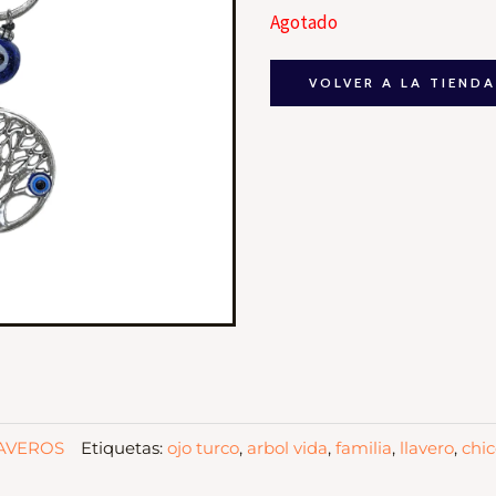
Agotado
VOLVER A LA TIEND
AVEROS
Etiquetas:
ojo turco
,
arbol vida
,
familia
,
llavero
,
chi