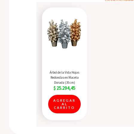
Quick View
Árbol de la Vida Hojas
Redondas en Maceta
Dorada (35 cm)
$
25.294,45
AGREGAR
AL
CARRITO