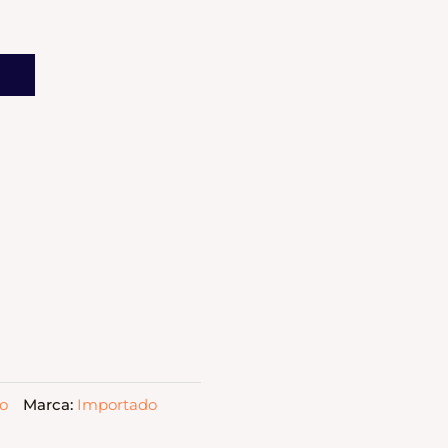
A
co
Marca:
Importado