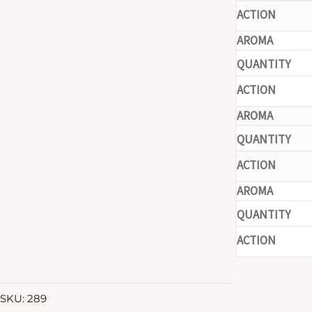
-
-
-
SKU:
289