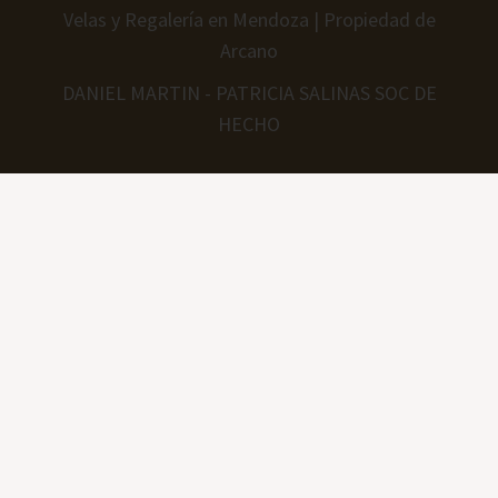
Velas y Regalería en Mendoza | Propiedad de
Arcano
DANIEL MARTIN - PATRICIA SALINAS SOC DE
HECHO