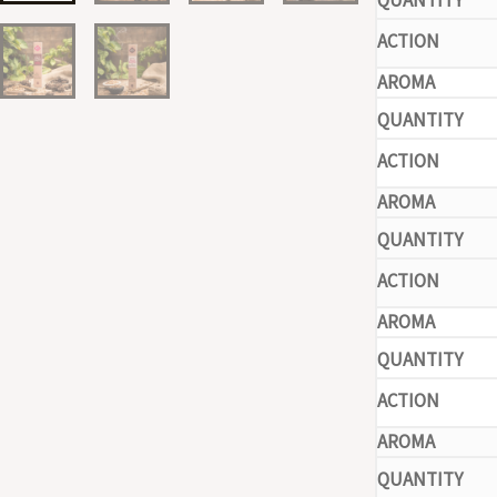
-
-
-
-