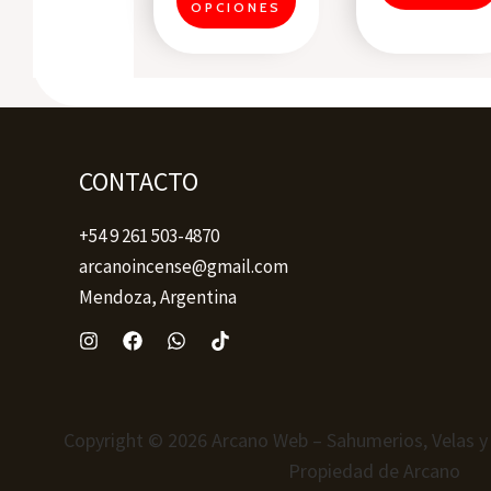
the
OPCIONES
product
page
CONTACTO
+54 9 261 503-4870
arcanoincense@gmail.com
Mendoza, Argentina
Copyright © 2026 Arcano Web – Sahumerios, Velas y
Propiedad de Arcano