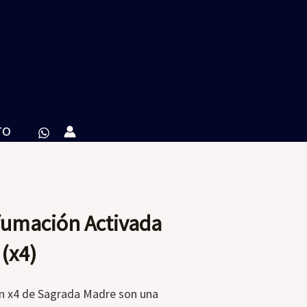
TO
efumación Activada
(x4)
ón x4 de Sagrada Madre son una