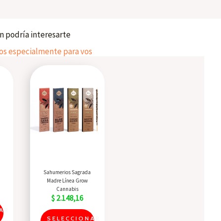
 podría interesarte
 especialmente para vos
This
This
product
product
has
has
multiple
multiple
variants.
variants.
The
The
options
options
may
may
Quick View
a
Sahumerios Sagrada
be
be
Madre Línea Grow
Cannabis
chosen
chosen
$
2.148,16
on
on
AR
SELECCIONAR