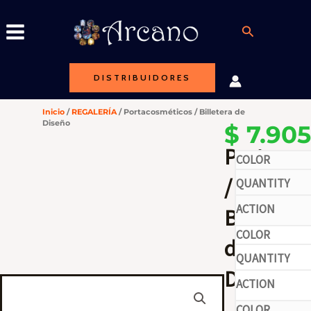
Ir
al
Buscar
contenido
DISTRIBUIDORES
Inicio
/
REGALERÍA
/ Portacosméticos / Billetera de
Diseño
$
7.905
Portacos
-
/
Billetera
de
-
Diseño