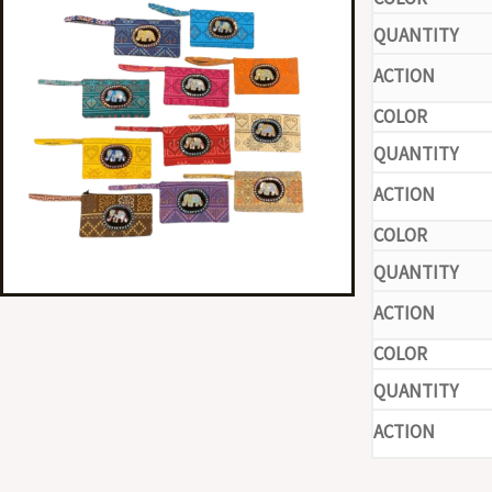
-
-
-
-