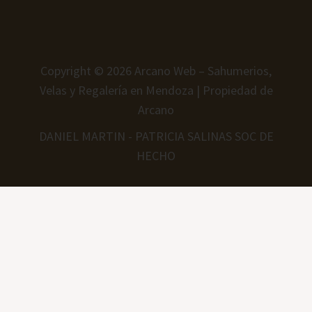
Copyright © 2026 Arcano Web – Sahumerios,
Velas y Regalería en Mendoza | Propiedad de
Arcano
DANIEL MARTIN - PATRICIA SALINAS SOC DE
HECHO