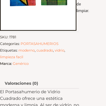
de
limpiar.
SKU:
1781
Categorías:
PORTASAHUMERIOS
Etiquetas:
moderno
,
cuadrado
,
vidrio
,
limpieza facil
Marca:
Genérico
Valoraciones (0)
El Portasahumerio de Vidrio
Cuadrado ofrece una estética
moderna y limpia. Al ser de vidrio, no