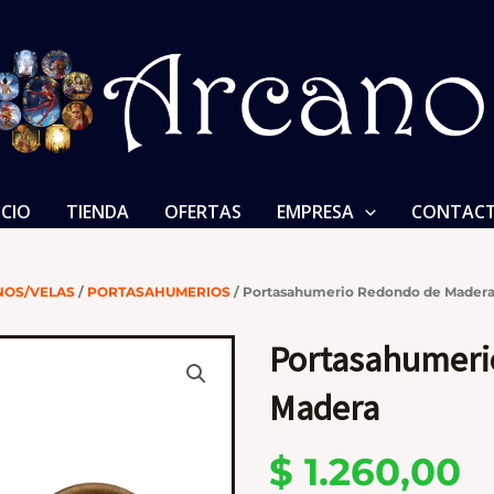
ICIO
TIENDA
OFERTAS
EMPRESA
CONTAC
NOS/VELAS
/
PORTASAHUMERIOS
/ Portasahumerio Redondo de Mader
Portasahumeri
Madera
$
1.260,00