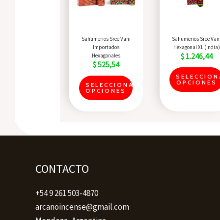
The
options
may
Quick View
Quick View
Sahumerios Sree Vani
Sahumerios Sree Van
be
Importados
Hexagonal XL (India)
$
1.246,44
Hexagonales
chosen
$
525,54
on
SELECCION
OPCIONES
SELECCIONAR
the
OPCIONES
product
page
CONTACTO
+54 9 261 503-4870
arcanoincense@gmail.com