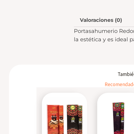
Valoraciones (0)
Portasahumerio Redond
la estética y es ideal 
También
Recomendados
This
product
has
multiple
variants.