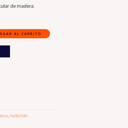
cular de madera.
EGAR AL CARRITO
A
sico
,
redondo