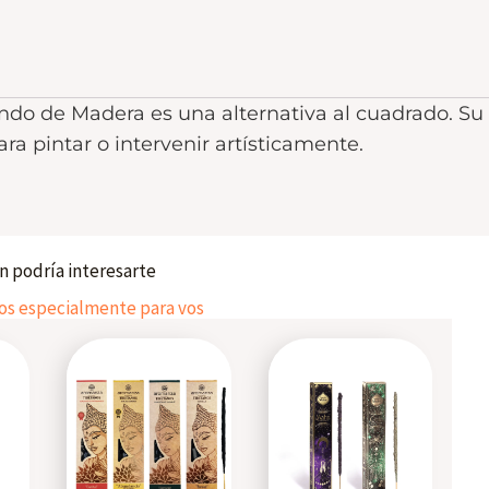
o de Madera es una alternativa al cuadrado. Su 
para pintar o intervenir artísticamente.
 podría interesarte
 especialmente para vos
This
This
This
product
product
product
has
has
has
multiple
multiple
multiple
variants.
variants.
variants.