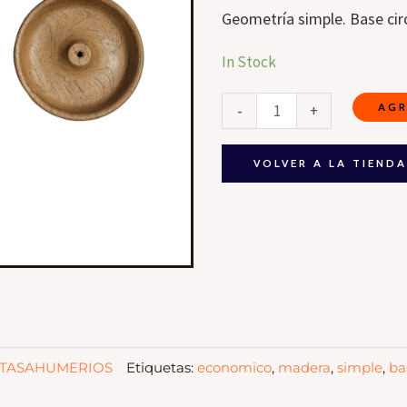
Geometría simple. Base cir
Portasahumerio
In Stock
Redondo
AGR
-
+
de
Madera
cantidad
VOLVER A LA TIEND
TASAHUMERIOS
Etiquetas:
economico
,
madera
,
simple
,
ba