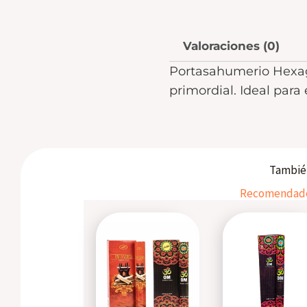
Valoraciones (0)
Portasahumerio Hexago
primordial. Ideal para
También
Recomendados
Este
producto
tiene
varias
variantes.