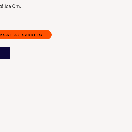
álica Om.
EGAR AL CARRITO
A