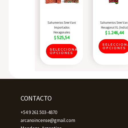
Las
opciones
se
Quick View
Quick View
Sahumerios Sree Vani
Sahumerios Sree Van
pueden
Importados
Hexagonal XL (India)
$
1.246,44
Hexagonales
elegir
$
525,54
en
SELECCION
OPCIONES
SELECCIONAR
la
OPCIONES
página
del
producto
CONTACTO
+54 9 261 503-4870
arcanoincense@gmail.com