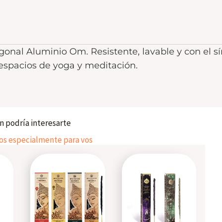
nal Aluminio Om. Resistente, lavable y con el s
 espacios de yoga y meditación.
 podría interesarte
 especialmente para vos
Este
Este
Este
producto
producto
producto
tiene
tiene
tiene
varias
varias
varias
variantes.
variantes.
variantes.