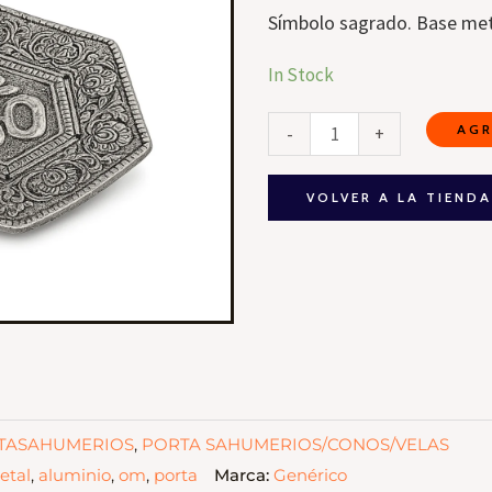
Símbolo sagrado. Base met
Portasahumerio
In Stock
Hexagonal
AGR
-
+
de
Aluminio
Símbolo
VOLVER A LA TIEND
Om
cantidad
TASAHUMERIOS
,
PORTA SAHUMERIOS/CONOS/VELAS
etal
,
aluminio
,
om
,
porta
Marca:
Genérico