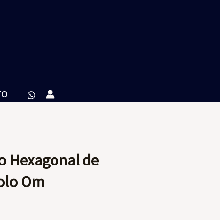
TO
o Hexagonal de
olo Om