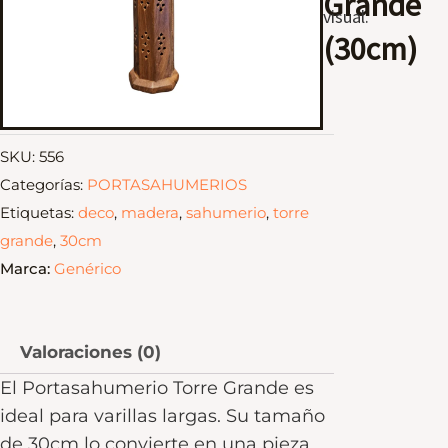
Grande
visual.
(30cm)
SKU:
556
Categorías:
PORTASAHUMERIOS
Etiquetas:
deco
,
madera
,
sahumerio
,
torre
grande
,
30cm
Marca:
Genérico
Valoraciones (0)
El Portasahumerio Torre Grande es
ideal para varillas largas. Su tamaño
de 30cm lo convierte en una pieza