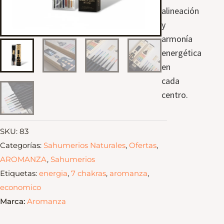
alineación
y
armonía
energética
en
cada
centro.
SKU:
83
Categorías:
Sahumerios Naturales
,
Ofertas
,
AROMANZA
,
Sahumerios
Etiquetas:
energia
,
7 chakras
,
aromanza
,
economico
Marca:
Aromanza