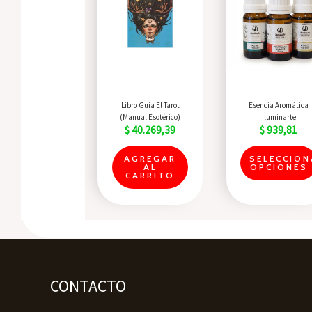
Quick View
Quick View
Libro Guía El Tarot
Esencia Aromática
(Manual Esotérico)
Iluminarte
$
40.269,39
$
939,81
AGREGAR
SELECCION
AL
OPCIONES
CARRITO
CONTACTO