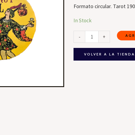
Formato circular. Tarot 19
Mazo
In Stock
de
AGR
-
+
Cartas
Tarot
Original
VOLVER A LA TIEND
1909
Circular
cantidad