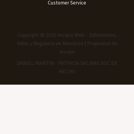
Customer Service
Copyright © 2026 Arcano Web – Sahumerios,
Velas y Regalería en Mendoza | Propiedad de
Arcano
DANIEL MARTIN - PATRICIA SALINAS SOC DE
HECHO