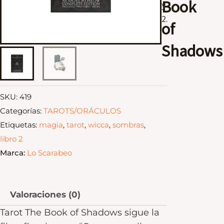
Book
y
2.
of
Shadows
SKU:
419
Categorías:
TAROTS/ORÁCULOS
Etiquetas:
magia
,
tarot
,
wicca
,
sombras
,
libro 2
Marca:
Lo Scarabeo
Valoraciones (0)
Tarot The Book of Shadows sigue la