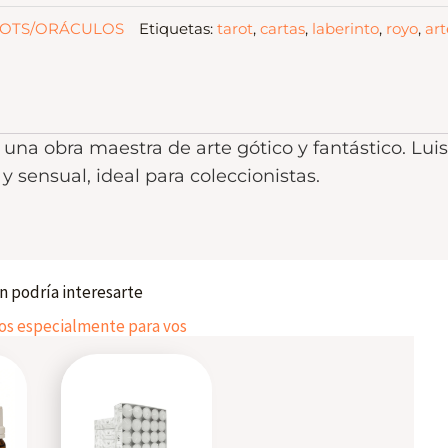
OTS/ORÁCULOS
Etiquetas:
tarot
,
cartas
,
laberinto
,
royo
,
art
 una obra maestra de arte gótico y fantástico. Lui
y sensual, ideal para coleccionistas.
 podría interesarte
 especialmente para vos
This
product
has