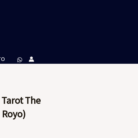
TO
 Tarot The
s Royo)