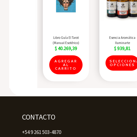
Quick View
Quick View
Libro Guía El Tarot
Esencia Aromática
(Manual Esotérico)
Iluminarte
$
40.269,39
$
939,81
AGREGAR
SELECCION
AL
OPCIONES
CARRITO
CONTACTO
+54 9 261 503-4870