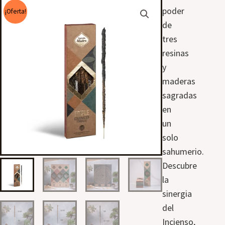
poder
¡Oferta!
de
tres
resinas
y
maderas
sagradas
en
un
solo
sahumerio.
Descubre
la
sinergia
del
Incienso,