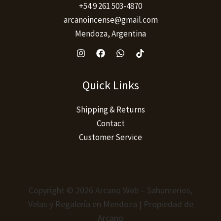
+54 9 261 503-4870
arcanoincense@gmail.com
Mendoza, Argentina
Quick Links
Shipping & Returns
Contact
Customer Service
Copyright © 2026 Arcano Web – Sahumerios,
Velas y Regalería en Mendoza | Propiedad de
Arcano