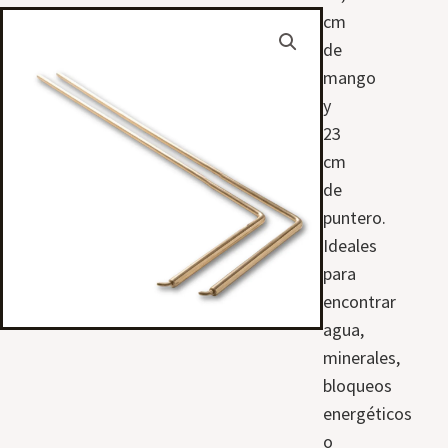
cm
de
mango
y
23
cm
de
puntero.
Ideales
para
encontrar
agua,
minerales,
bloqueos
energéticos
o