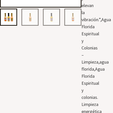
elevan
la
vibración.”,Agua
Florida
Espiritual
y
Colonias
–
Limpieza,agua
florida,Agua
Florida
Espiritual
y
colonias.
Limpieza
energética