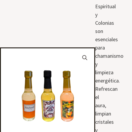
Espiritual
y
Colonias
son
esenciales
para
chamanismo
y
limpieza
energética.
Refrescan
el
aura,
limpian
cristales
y