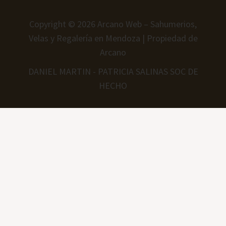
Copyright © 2026 Arcano Web – Sahumerios,
Velas y Regalería en Mendoza | Propiedad de
Arcano
DANIEL MARTIN - PATRICIA SALINAS SOC DE
HECHO