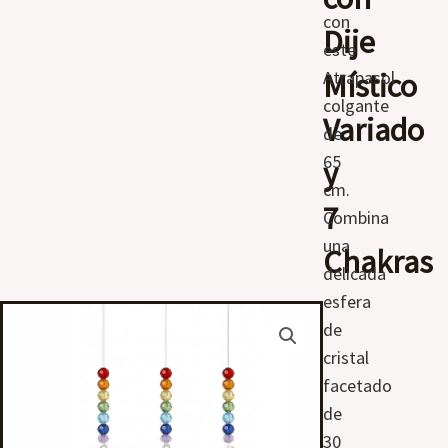
con
Dije
este
Místico
Atrapasol
colgante
Variado
de
65
y
cm.
7
Combina
una
Chakras
delicada
esfera
de
cristal
facetado
de
30