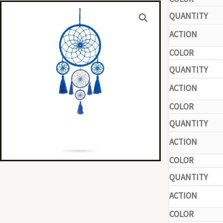
-
-
-
-