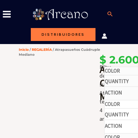
Ir
al
Buscar
contenido
DISTRIBUIDORES
Inicio
/
REGALERÍA
/ Atrapasueños Cuádruple
Mediano
$
2.600
Atrapasu
Filtro
de
-
Cuádrup
sueños.
Atrapasueños
Mediano
tejido
4
-
aros.