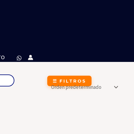
TO
☰ FILTROS