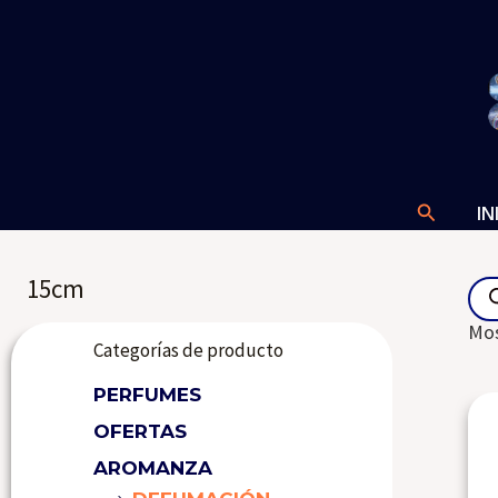
Ir
al
contenido
Buscar
IN
Pro
15cm
sea
Mos
Categorías de producto
PERFUMES
OFERTAS
AROMANZA