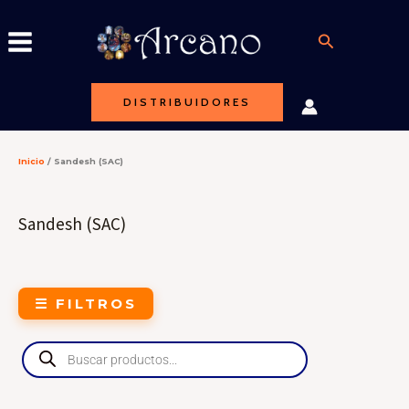
Ir
al
Buscar
contenido
DISTRIBUIDORES
Inicio
/ Sandesh (SAC)
Sandesh (SAC)
☰ FILTROS
Products
search