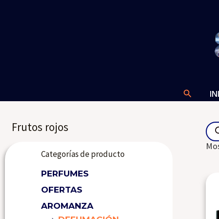
Ir
al
contenido
Buscar
IN
Pro
Frutos rojos
sea
Mos
Categorías de producto
PERFUMES
OFERTAS
AROMANZA