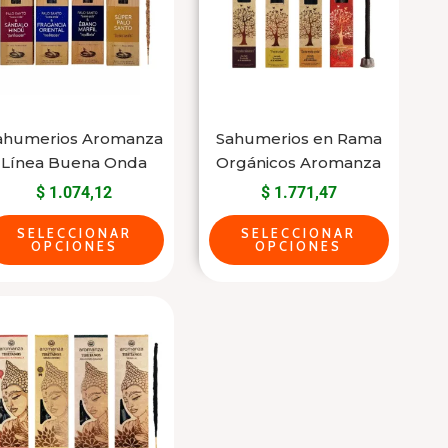
varias
varias
variantes.
variantes.
Las
Las
opciones
opciones
se
se
ahumerios Aromanza
Sahumerios en Rama
pueden
pueden
Línea Buena Onda
Orgánicos Aromanza
elegir
elegir
$
1.074,12
$
1.771,47
en
en
la
la
SELECCIONAR
SELECCIONAR
OPCIONES
OPCIONES
página
página
del
del
Este
producto
producto
producto
tiene
varias
variantes.