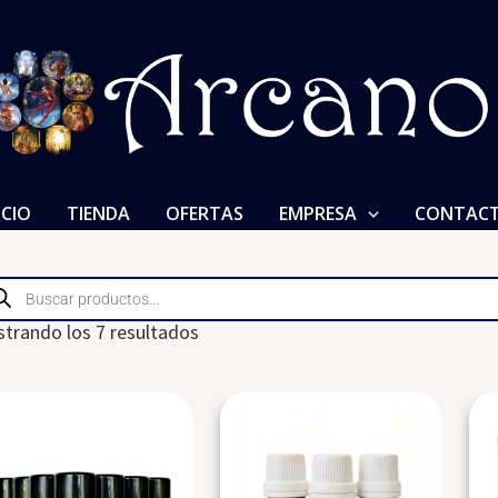
ICIO
TIENDA
OFERTAS
EMPRESA
CONTAC
ducts
rch
trando los 7 resultados
Este
Este
producto
producto
tiene
tiene