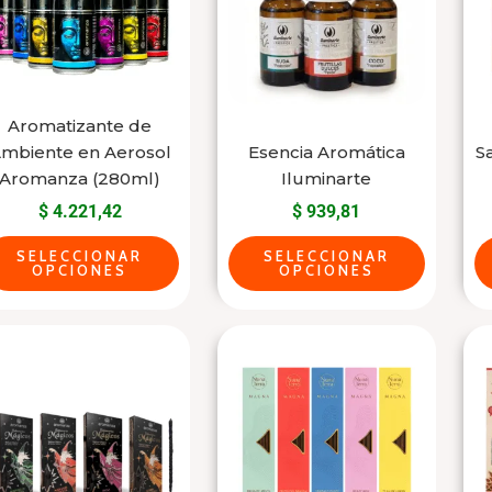
varias
varias
variantes.
variantes.
Las
Las
opciones
opciones
se
se
Aromatizante de
mbiente en Aerosol
Esencia Aromática
S
pueden
pueden
Aromanza (280ml)
Iluminarte
elegir
elegir
$
4.221,42
$
939,81
en
en
la
la
SELECCIONAR
SELECCIONAR
OPCIONES
OPCIONES
página
página
del
del
Este
Este
producto
producto
producto
producto
tiene
tiene
varias
varias
variantes.
variantes.