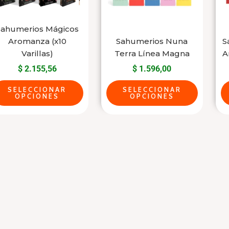
Las
Las
opciones
opciones
se
se
Sahumerios Mágicos
Aromanza (x10
Sahumerios Nuna
S
pueden
pueden
Varillas)
Terra Línea Magna
A
elegir
elegir
$
2.155,56
$
1.596,00
en
en
la
la
SELECCIONAR
SELECCIONAR
OPCIONES
OPCIONES
página
página
del
del
producto
producto