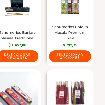
multiple
multiple
variants.
variants.
The
The
options
options
may
may
Sahumerios Goloka
Sahumerios Banjara
Masala Premium
be
be
Masala Tradicional
(India)
chosen
chosen
$
1.457,86
$
792,79
on
on
the
the
SELECCIONAR
SELECCIONAR
OPCIONES
OPCIONES
product
product
page
page
This
This
product
product
has
has
multiple
multiple
variants.
variants.