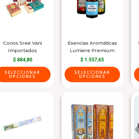
multiple
multiple
variants.
variants.
The
The
options
options
may
may
Conos Sree Vani
Esencias Aromáticas
be
be
Importados
Lumiere Premium
chosen
chosen
$
884,80
$
1.557,65
on
on
the
the
SELECCIONAR
SELECCIONAR
OPCIONES
OPCIONES
product
product
page
page
This
This
product
product
has
has
multiple
multiple
variants.
variants.