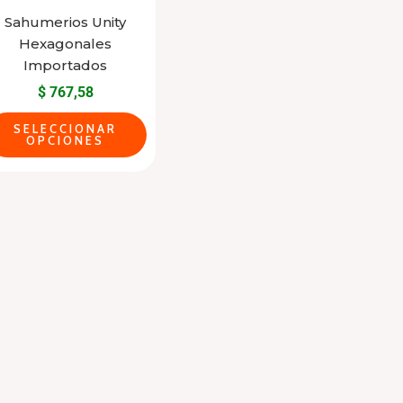
may
Sahumerios Unity
Hexagonales
be
Importados
chosen
$
767,58
on
the
SELECCIONAR
OPCIONES
product
page