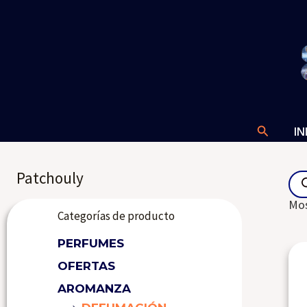
Ir
al
contenido
Buscar
IN
Pro
Patchouly
sea
Mos
Categorías de producto
PERFUMES
OFERTAS
AROMANZA