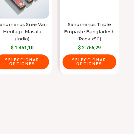
The
The
options
options
may
may
ahumerios Sree Vani
Sahumerios Triple
be
be
Heritage Masala
Empaste Bangladesh
chosen
chosen
(India)
(Pack x50)
on
on
$
1.451,10
$
2.766,29
the
the
product
product
SELECCIONAR
SELECCIONAR
OPCIONES
OPCIONES
page
page