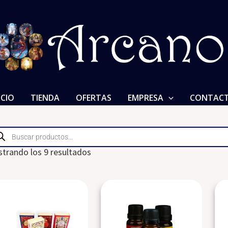
ICIO
TIENDA
OFERTAS
EMPRESA
CONTAC
ducts
rch
trando los 9 resultados
This
This
product
product
has
has