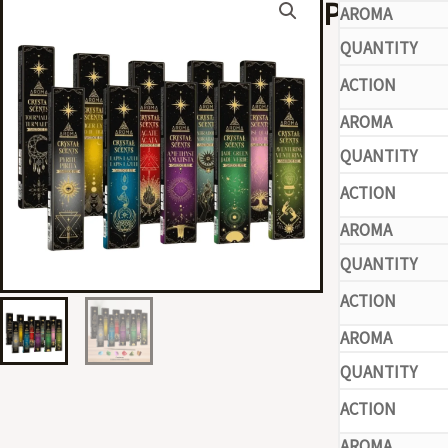
Piedras
-
-
-
-