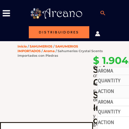
Ir
al
Buscar
contenido
DISTRIBUIDORES
Inicio
/
SAHUMERIOS
/
SAHUMERIOS
IMPORTADOS
/
Aroma
/ Sahumerios Crystal Scents
Importados con Piedras
$
1.904
Sahumer
Con
cristales
-
Crystal
energéticos.
Fusión
Scents
de
Importa
aroma
-
y
con
gemoterapia.