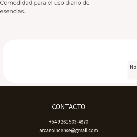
Comodidad para el uso diario de
esencias.
No 
CONTACTO
+54 9 261 503-4870
arcanoincense@gmail.com