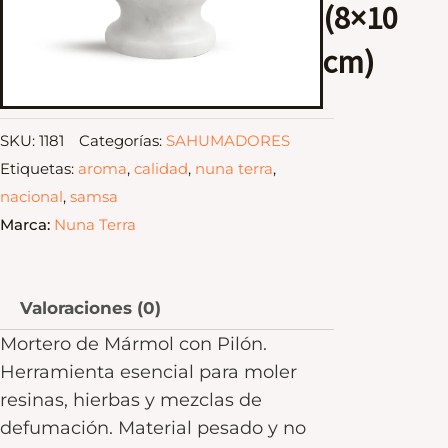
(8×10
cm)
SKU:
1181
Categorías:
SAHUMADORES
Etiquetas:
aroma
,
calidad
,
nuna terra
,
nacional
,
samsa
Marca:
Nuna Terra
Valoraciones (0)
Mortero de Mármol con Pilón.
Herramienta esencial para moler
resinas, hierbas y mezclas de
defumación. Material pesado y no