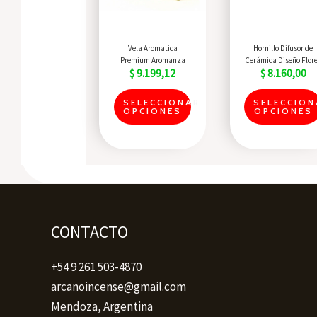
The
options
may
Quick View
Quick View
Vela Aromatica
Hornillo Difusor de
be
Premium Aromanza
Cerámica Diseño Flor
$
9.199,12
$
8.160,00
chosen
on
SELECCIONAR
SELECCION
OPCIONES
OPCIONES
the
product
page
CONTACTO
+54 9 261 503-4870
arcanoincense@gmail.com
Mendoza, Argentina