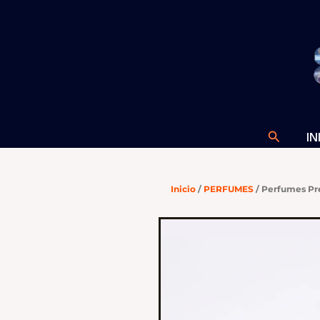
Ir
al
contenido
Buscar
IN
Inicio
/
PERFUMES
/ Perfumes Pr