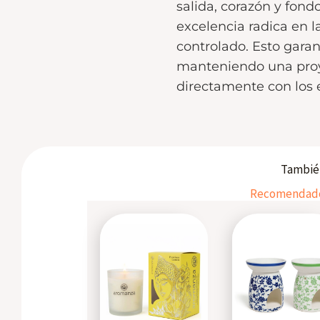
salida, corazón y fon
excelencia radica en 
controlado. Esto garan
manteniendo una proy
directamente con los 
También
Recomendados
This
product
has
multiple
variants.