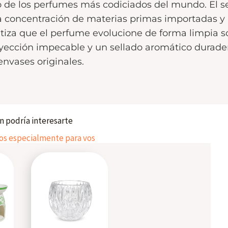
do de los perfumes más codiciados del mundo. El s
la concentración de materias primas importadas 
tiza que el perfume evolucione de forma limpia so
ección impecable y un sellado aromático durade
envases originales.
 podría interesarte
 especialmente para vos
This
product
has
multiple
variants.