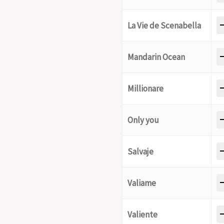
-
La Vie de Scenabella
-
Mandarin Ocean
-
Millionare
-
Only you
-
Salvaje
-
Valiame
-
Valiente