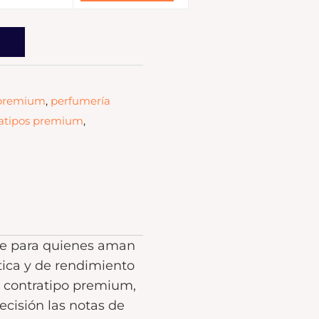
A
 premium
,
perfumería
ratipos premium
,
nte para quienes aman
tica y de rendimiento
d contratipo premium,
ecisión las notas de