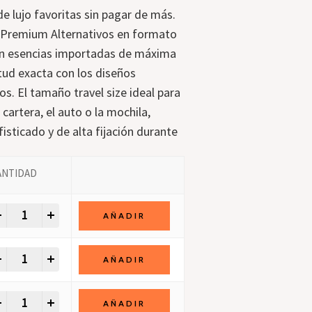
de lujo favoritas sin pagar de más.
 Premium Alternativos en formato
on esencias importadas de máxima
tud exacta con los diseños
s. El tamaño travel size ideal para
 cartera, el auto o la mochila,
sticado y de alta fijación durante
Perfumes Premium Alternativos 30 ml quantity
Perfumes Premium Alternativos 30 ml quantity
Perfumes Premium Alternativos 30 ml quantity
Perfumes Premium Alternativos 30 ml quantity
Perfumes Premium Alternativos 30 ml quantity
Perfumes Premium Alternativos 30 ml quantity
Perfumes Premium Alternativos 30 ml quantity
Perfumes Premium Alternativos 30 ml quantity
Perfumes Premium Alternativos 30 ml quantity
Perfumes Premium Alternativos 30 ml quantity
+
AÑADIR
+
AÑADIR
+
AÑADIR