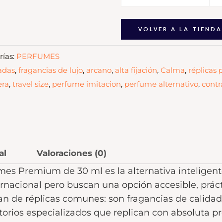
VOLVER A LA TIEND
ías:
PERFUMES
adas
,
fragancias de lujo
,
arcano
,
alta fijación
,
Calma
,
réplicas
era
,
travel size
,
perfume imitacion
,
perfume alternativo
,
cont
al
Valoraciones (0)
mes Premium de 30 ml es la alternativa intelige
ernacional pero buscan una opción accesible, prác
tan de réplicas comunes: son fragancias de calida
orios especializados que replican con absoluta pr