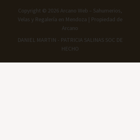
Copyright © 2026 Arcano Web – Sahumerios,
Velas y Regalería en Mendoza | Propiedad de
Arcano
DANIEL MARTIN - PATRICIA SALINAS SOC DE
HECHO