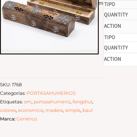
mano.
-
-
SKU:
1768
Categorías:
PORTASAHUMERIOS
Etiquetas:
om
,
portasahumerio
,
fengshui
,
colores
,
economico
,
madera
,
simple
,
baul
Marca:
Genérico