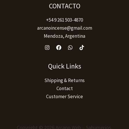
producto
CONTACTO
+54 9 261 503-4870
arcanoincense@gmail.com
Mendoza, Argentina
Quick Links
Shipping & Returns
Contact
Customer Service
Copyright © 2026 Arcano Web – Sahumerios,