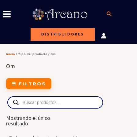
Ir
al
Buscar
contenido
DISTRIBUIDORES
Inicio
/ Tipo del producto / Om
Om
☰ FILTROS
Products
search
Mostrando el único
resultado