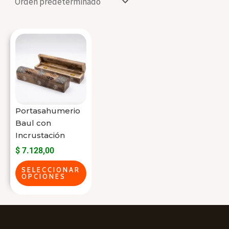
Este
producto
tiene
varias
variantes.
Las
Portasahumerio
opciones
Baul con
se
Incrustación
pueden
$
7.128,00
elegir
SELECCIONAR
OPCIONES
en
la
página
del