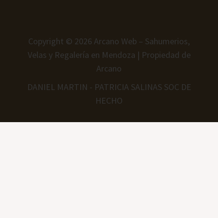
Copyright © 2026 Arcano Web – Sahumerios,
Velas y Regalería en Mendoza | Propiedad de
Arcano
DANIEL MARTIN - PATRICIA SALINAS SOC DE
HECHO