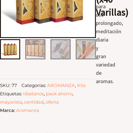
para
Varillas)
uso
prolongado,
meditación
diaria
y
gran
variedad
de
aromas.
SKU:
77
Categorías:
AROMANZA
,
Kits
Etiquetas:
tibetanos
,
pack ahorro
,
mayorista
,
cantidad
,
oferta
Marca:
Aromanza