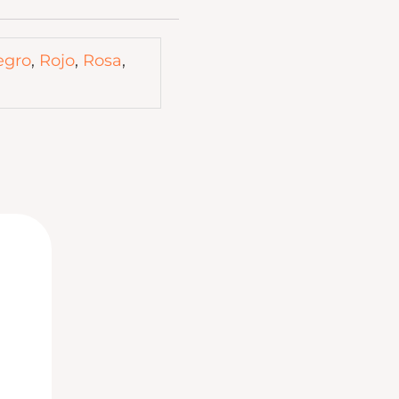
egro
,
Rojo
,
Rosa
,