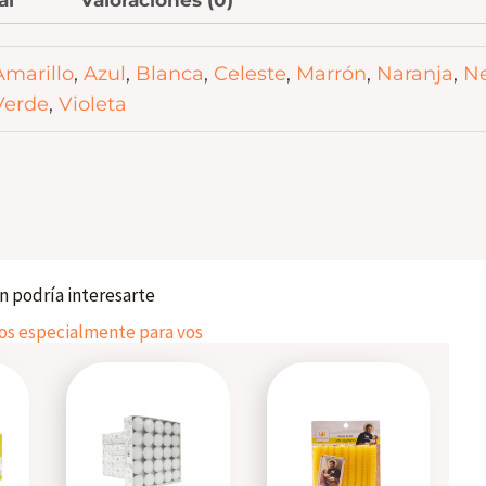
Amarillo
,
Azul
,
Blanca
,
Celeste
,
Marrón
,
Naranja
,
N
Verde
,
Violeta
 podría interesarte
 especialmente para vos
Este
Este
producto
producto
tiene
tiene
varias
varias