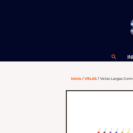
Ir
al
contenido
Buscar
IN
Inicio
/
VELAS
/ Velas Largas Com