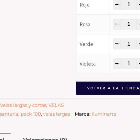
-
+
Rojo
-
+
Rosa
-
+
Verde
-
+
Violeta
VOLVER A LA TIEND
Velas largas y cortas
,
VELAS
santeria
,
pack 100
,
velas largas
Marca:
Iluminarte
al
Valoraciones (0)