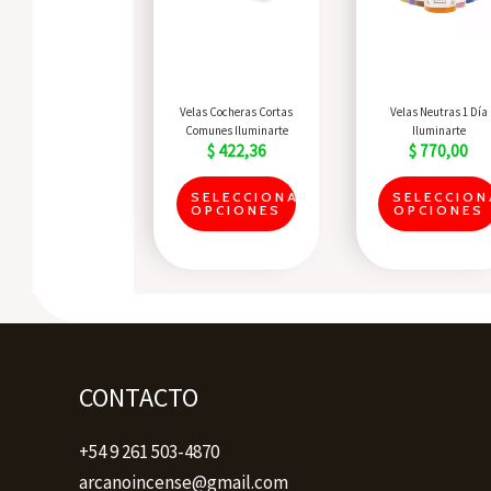
variantes.
Las
opciones
se
Quick View
Quick View
Velas Cocheras Cortas
Velas Neutras 1 Día
pueden
Comunes Iluminarte
Iluminarte
$
422,36
$
770,00
elegir
en
SELECCIONAR
SELECCION
OPCIONES
OPCIONES
la
página
del
producto
CONTACTO
+54 9 261 503-4870
arcanoincense@gmail.com