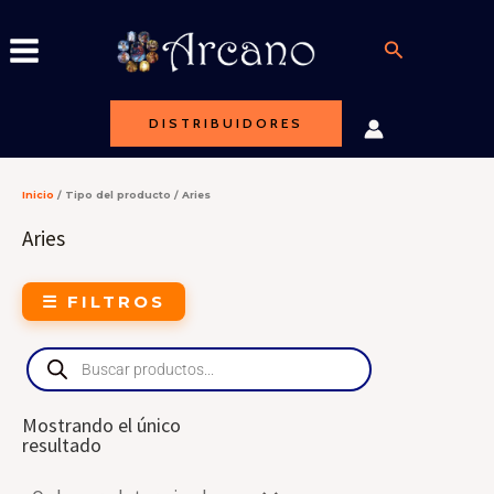
Ir
al
Buscar
contenido
DISTRIBUIDORES
Inicio
/ Tipo del producto / Aries
Aries
☰ FILTROS
Products
search
Mostrando el único
resultado