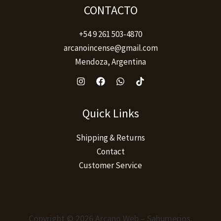
producto
CONTACTO
+54 9 261 503-4870
arcanoincense@gmail.com
Mendoza, Argentina
Quick Links
Shipping & Returns
Contact
Customer Service
Copyright © 2026 Arcano Web – Sahumerios,