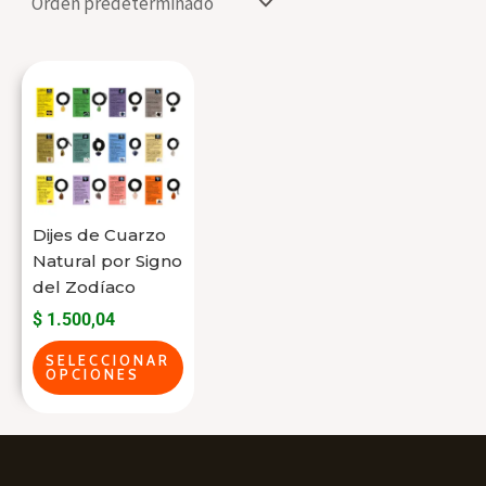
Este
producto
tiene
varias
variantes.
Las
Dijes de Cuarzo
opciones
Natural por Signo
se
del Zodíaco
pueden
$
1.500,04
elegir
SELECCIONAR
OPCIONES
en
la
página
del