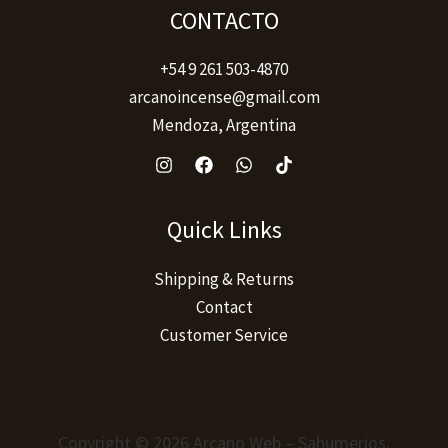
producto
CONTACTO
+54 9 261 503-4870
arcanoincense@gmail.com
Mendoza, Argentina
Quick Links
Shipping & Returns
Contact
Customer Service
Copyright © 2026 Arcano Web – Sahumerios,