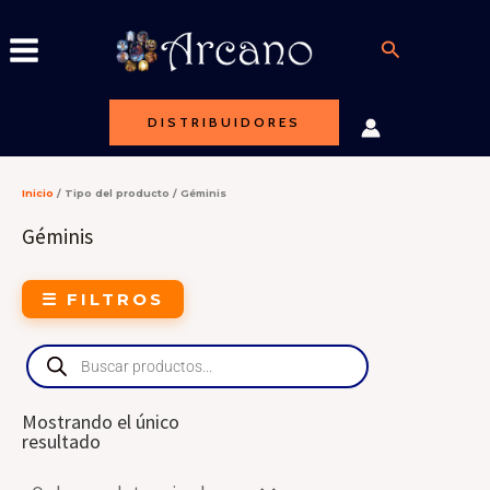
Ir
al
Buscar
contenido
DISTRIBUIDORES
Inicio
/ Tipo del producto / Géminis
Géminis
☰ FILTROS
Products
search
Mostrando el único
resultado