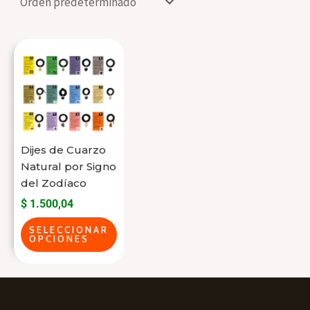
Este
producto
tiene
varias
variantes.
Las
Dijes de Cuarzo
opciones
Natural por Signo
se
del Zodíaco
pueden
$
1.500,04
elegir
SELECCIONAR
OPCIONES
en
la
página
del