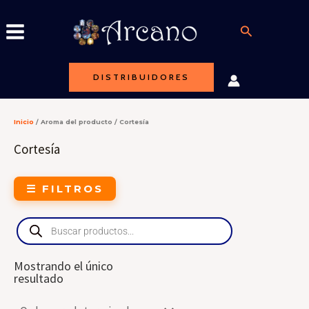
Ir
al
Buscar
contenido
DISTRIBUIDORES
Inicio
/ Aroma del producto / Cortesía
Cortesía
☰ FILTROS
Products
search
Mostrando el único
resultado