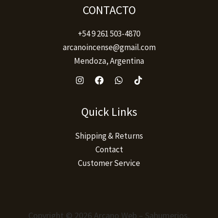
producto
CONTACTO
+54 9 261 503-4870
arcanoincense@gmail.com
Mendoza, Argentina
Quick Links
Shipping & Returns
Contact
Customer Service
Copyright © 2026 Arcano Web – Sahumerios,