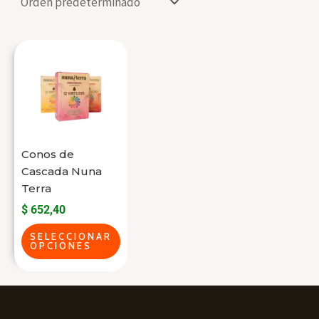
Este
producto
tiene
varias
variantes.
Las
Conos de
opciones
Cascada Nuna
se
Terra
pueden
$
652,40
elegir
SELECCIONAR
OPCIONES
en
la
página
del