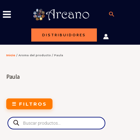
Ir
al
Buscar
contenido
DISTRIBUIDORES
Inicio
/ Aroma del producto / Paula
Paula
☰ FILTROS
Products
search