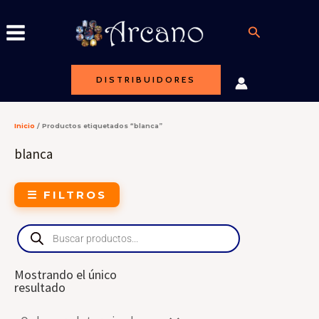
Ir
al
Buscar
contenido
DISTRIBUIDORES
Inicio
/ Productos etiquetados “blanca”
blanca
☰ FILTROS
Products
search
Mostrando el único
resultado