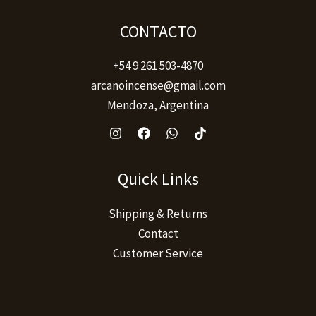
producto
CONTACTO
+54 9 261 503-4870
arcanoincense@gmail.com
Mendoza, Argentina
Quick Links
Shipping & Returns
Contact
Customer Service