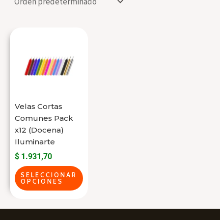
Este
producto
tiene
varias
variantes.
Las
Velas Cortas
opciones
Comunes Pack
se
x12 (Docena)
Iluminarte
pueden
$
1.931,70
elegir
en
SELECCIONAR
OPCIONES
la
página
del