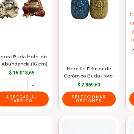
de
multiple
la
variants.
Abundancia
The
(16
options
cm)
may
cantidad
be
chosen
igura Buda Hotei de
on
a Abundancia (16 cm)
Hornillo Difusor de
the
$
16.018,65
Cerámica Buda Hotei
product
$
2.869,60
-
+
page
AGREGAR AL
SELECCIONAR
CARRITO
OPCIONES
Hornito
Hornito
de
Difusor