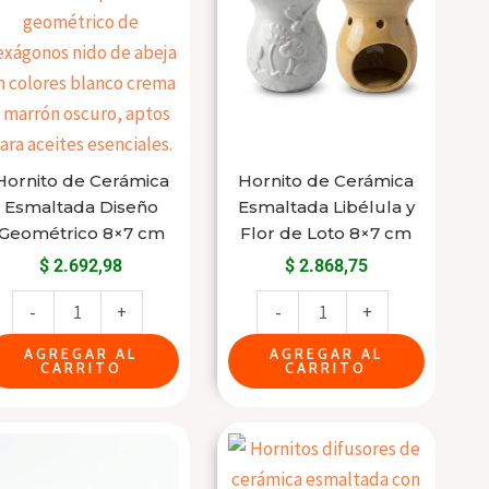
Esmaltada
Esmaltada
Diseño
Libélula
Geométrico
y
8x7
Flor
cm
de
cantidad
Loto
Hornito de Cerámica
Hornito de Cerámica
8x7
Esmaltada Diseño
Esmaltada Libélula y
cm
Geométrico 8×7 cm
Flor de Loto 8×7 cm
cantidad
$
2.692,98
$
2.868,75
-
+
-
+
AGREGAR AL
AGREGAR AL
CARRITO
CARRITO
Hornito
Hornito
Difusor
Difusor