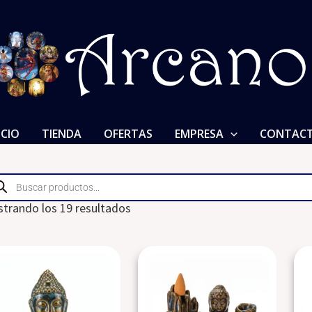
ICIO
TIENDA
OFERTAS
EMPRESA
CONTAC
ducts
rch
trando los 19 resultados
Cascada
Cascada
Cabeza
de
Buda
Humo