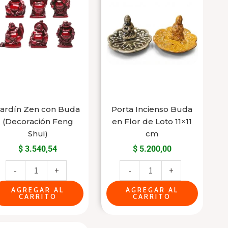
con
Buda
Buda
en
(Decoración
Flor
Feng
de
Shui)
Loto
cantidad
11x11
cm
cantidad
Jardín Zen con Buda
Porta Incienso Buda
(Decoración Feng
en Flor de Loto 11×11
Shui)
cm
$
3.540,54
$
5.200,00
-
+
-
+
AGREGAR AL
AGREGAR AL
CARRITO
CARRITO