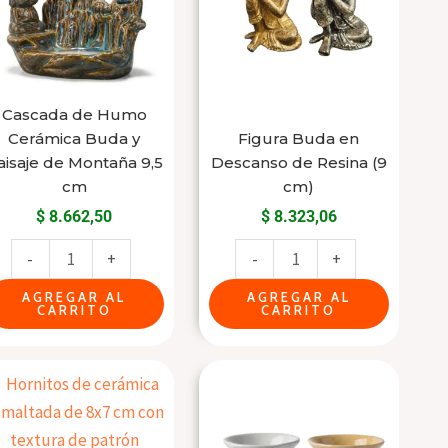
Cerámica
Descanso
Buda
de
y
Resina
Paisaje
(9
de
cm)
Cascada de Humo
Cerámica Buda y
Figura Buda en
Montaña
cantidad
aisaje de Montaña 9,5
Descanso de Resina (9
9,5
cm
cm)
cm
$
8.662,50
$
8.323,06
cantidad
-
+
-
+
AGREGAR AL
AGREGAR AL
CARRITO
CARRITO
Hornito
Hornito
de
de
Cerámica
Cerámica