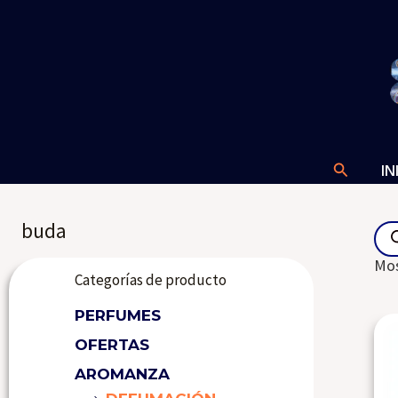
Ir
al
contenido
Buscar
IN
Pro
buda
sea
Mos
Categorías de producto
PERFUMES
OFERTAS
AROMANZA