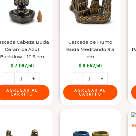
Cerámica
Buda
Azul
Meditando
Backflow
9,5
-
cm
10,5
cantidad
ascada Cabeza Buda
Cascada de Humo
cm
Cerámica Azul
Buda Meditando 9,5
P
cantidad
Backflow – 10,5 cm
cm
$
7.087,50
$
8.662,50
-
+
-
+
AGREGAR AL
AGREGAR AL
CARRITO
CARRITO
Figura
This
Buda
product
Hotei
has