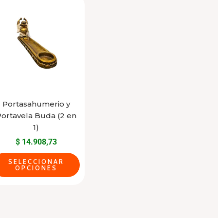
This
product
has
multiple
variants.
The
options
may
Portasahumerio y
be
ortavela Buda (2 en
chosen
1)
on
$
14.908,73
the
SELECCIONAR
product
OPCIONES
page