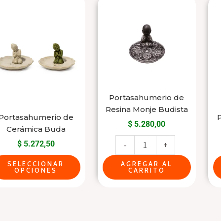
This
Portasahumerio
product
de
has
Resina
multiple
Monje
variants.
Budista
The
cantidad
options
may
Portasahumerio de
Resina Monje Budista
be
Portasahumerio de
P
$
5.280,00
chosen
Cerámica Buda
on
$
5.272,50
-
+
the
SELECCIONAR
AGREGAR AL
product
OPCIONES
CARRITO
page