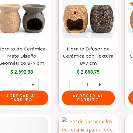
Cerámica
de
Mate
Cerámica
Diseño
con
Geométrico
Textura
8x7
8x7
cm
cm
Hornito de Cerámica
Hornito Difusor de
cantidad
cantidad
Mate Diseño
Cerámica con Textura
C
Geométrico 8×7 cm
8×7 cm
$
2.692,98
$
2.868,75
-
+
-
+
AGREGAR AL
AGREGAR AL
CARRITO
CARRITO
Hornito
Hornito
Difusor
Difusor