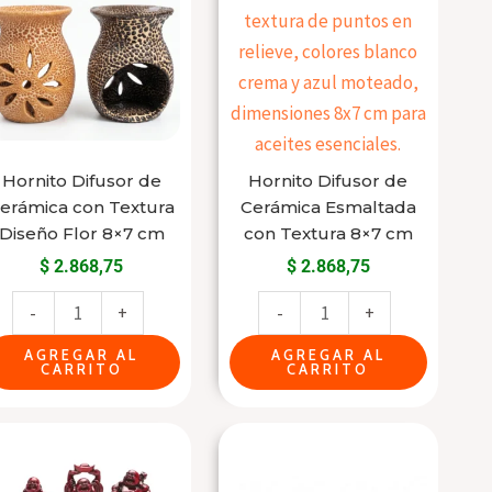
de
de
Cerámica
Cerámica
con
Esmaltada
Textura
con
Diseño
Textura
Flor
8x7
Hornito Difusor de
Hornito Difusor de
8x7
cm
erámica con Textura
Cerámica Esmaltada
cm
cantidad
Diseño Flor 8×7 cm
con Textura 8×7 cm
cantidad
$
2.868,75
$
2.868,75
-
+
-
+
AGREGAR AL
AGREGAR AL
CARRITO
CARRITO
Jardín
Porta
Zen
Incienso