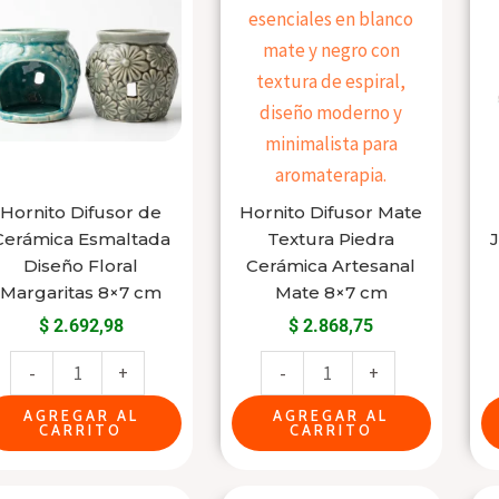
de
Mate
Cerámica
Textura
Esmaltada
Piedra
Diseño
Cerámica
Floral
Artesanal
Margaritas
Mate
8x7
8x7
Hornito Difusor de
Hornito Difusor Mate
cm
cm
Cerámica Esmaltada
Textura Piedra
cantidad
cantidad
Diseño Floral
Cerámica Artesanal
Margaritas 8×7 cm
Mate 8×7 cm
$
2.692,98
$
2.868,75
-
+
-
+
AGREGAR AL
AGREGAR AL
CARRITO
CARRITO