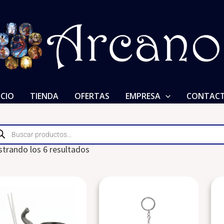
ICIO
TIENDA
OFERTAS
EMPRESA
CONTAC
ducts
rch
trando los 6 resultados
This
Llavero
product
Elefante
has
de