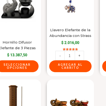
multiple
la
variants.
Abundancia
The
con
options
Strass
may
cantidad
Llavero Elefante de la
be
Abundancia con Strass
chosen
Hornillo Difusor
$
2.016,00
on
Elefante de 3 Piezas
the
Valorado en
$
13.387,50
-
+
5.00
de 5
product
SELECCIONAR
AGREGAR AL
page
OPCIONES
CARRITO
Portasahumerio
Portavela
Torre
con
de
Figura
Madera
de