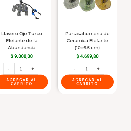
Elefante
Elefante
de
(10x6.5
la
cm)
Abundancia
cantidad
cantidad
Llavero Ojo Turco
Portasahumerio de
Elefante de la
Cerámica Elefante
Abundancia
(10×6.5 cm)
$
9.000,00
$
4.699,80
-
+
-
+
AGREGAR AL
AGREGAR AL
CARRITO
CARRITO