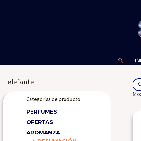
Ir
al
contenido
Buscar
IN
Pro
elefante
sea
Mos
Categorías de producto
PERFUMES
OFERTAS
AROMANZA