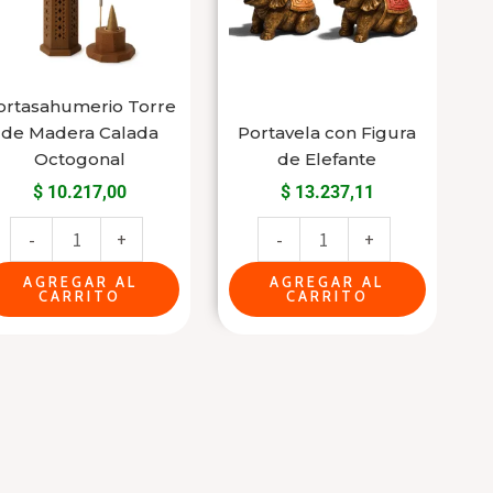
Calada
Elefante
Octogonal
cantidad
cantidad
ortasahumerio Torre
de Madera Calada
Portavela con Figura
Octogonal
de Elefante
$
10.217,00
$
13.237,11
-
+
-
+
AGREGAR AL
AGREGAR AL
CARRITO
CARRITO