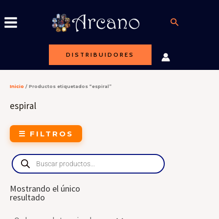
Ir
al
Buscar
contenido
DISTRIBUIDORES
Inicio
/ Productos etiquetados “espiral”
espiral
☰ FILTROS
Products
search
Mostrando el único
resultado