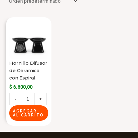
Hornillo
Difusor
de
Cerámica
con
Hornillo Difusor
Espiral
de Cerámica
cantidad
con Espiral
$
6.600,00
-
+
AGREGAR
AL CARRITO