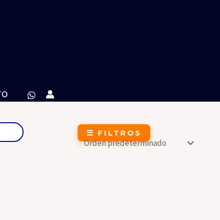
TO
☰ FILTROS