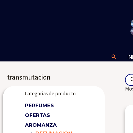
Ir
al
contenido
Buscar
IN
Pro
transmutacion
sea
Mos
Categorías de producto
PERFUMES
OFERTAS
AROMANZA