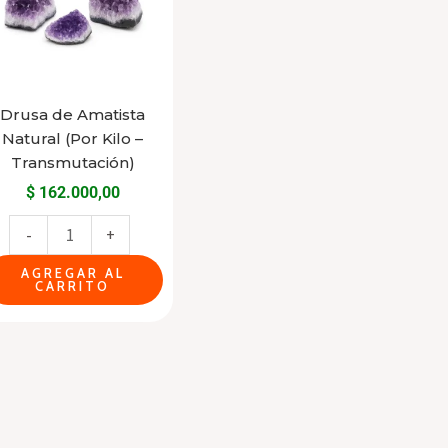
Natural
(Por
Kilo
-
Transmutación)
Drusa de Amatista
Natural (Por Kilo –
cantidad
Transmutación)
$
162.000,00
-
+
AGREGAR AL
CARRITO