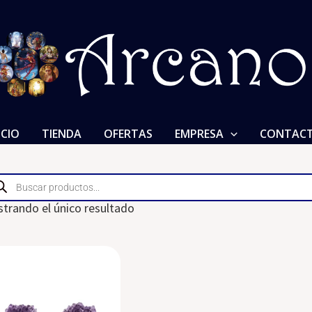
ICIO
TIENDA
OFERTAS
EMPRESA
CONTAC
ducts
rch
trando el único resultado
Drusa
de
Amatista