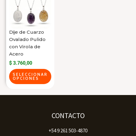
tiene
varias
variantes.
Las
Dije de Cuarzo
opciones
Ovalado Pulido
se
con Virola de
Acero
pueden
$
3.760,00
elegir
en
SELECCIONAR
OPCIONES
la
página
del
producto
CONTACTO
+54 9 261 503-4870