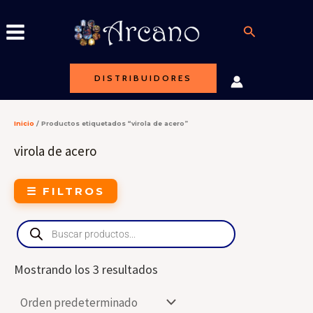
Ir
al
Buscar
contenido
DISTRIBUIDORES
Inicio
/ Productos etiquetados “virola de acero”
virola de acero
☰ FILTROS
Products
search
Mostrando los 3 resultados