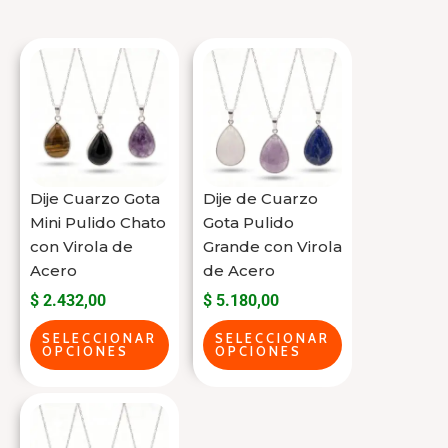
Este
Este
producto
producto
tiene
tiene
varias
varias
variantes.
variantes.
Las
Las
Dije Cuarzo Gota
Dije de Cuarzo
opciones
opciones
Mini Pulido Chato
Gota Pulido
se
se
con Virola de
Grande con Virola
Acero
de Acero
pueden
pueden
$
2.432,00
$
5.180,00
elegir
elegir
en
en
SELECCIONAR
SELECCIONAR
OPCIONES
OPCIONES
la
la
página
página
Este
del
del
producto
producto
producto