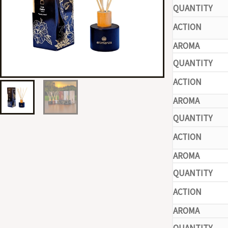
-
-
-
-
-