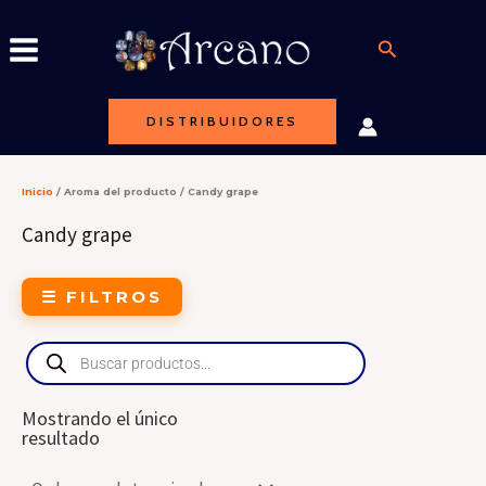
Ir
al
Buscar
contenido
DISTRIBUIDORES
Inicio
/ Aroma del producto / Candy grape
Candy grape
☰ FILTROS
Products
search
Mostrando el único
resultado