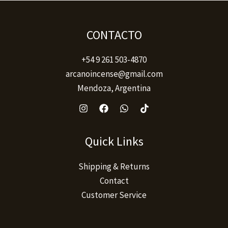
producto
CONTACTO
+54 9 261 503-4870
arcanoincense@gmail.com
Mendoza, Argentina
Quick Links
Shipping & Returns
Contact
Customer Service