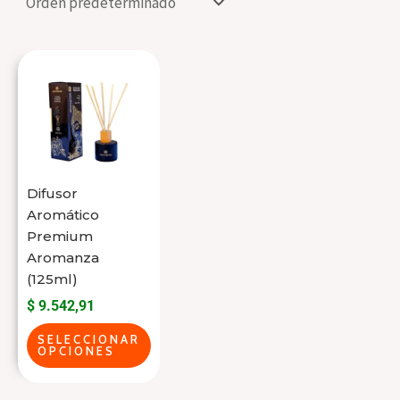
Este
producto
tiene
varias
variantes.
Las
Difusor
opciones
Aromático
se
Premium
Aromanza
pueden
(125ml)
elegir
$
9.542,91
en
la
SELECCIONAR
OPCIONES
página
del