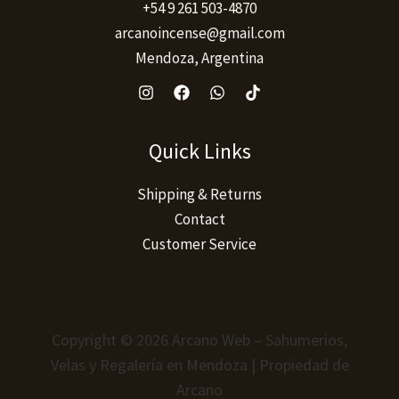
+54 9 261 503-4870
arcanoincense@gmail.com
Mendoza, Argentina
Quick Links
Shipping & Returns
Contact
Customer Service
Copyright © 2026 Arcano Web – Sahumerios,
Velas y Regalería en Mendoza | Propiedad de
Arcano